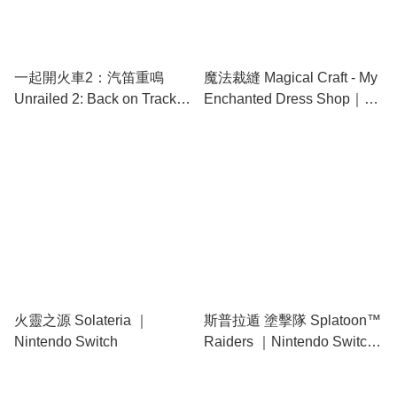
一起開火車2：汽笛重鳴
魔法裁縫 Magical Craft - My
Unrailed 2: Back on Track｜
Enchanted Dress Shop｜
Nintendo Switch
Nintendo Switch
火靈之源 Solateria ｜
斯普拉遁 塗擊隊 Splatoon™
Nintendo Switch
Raiders ｜Nintendo Switch
2