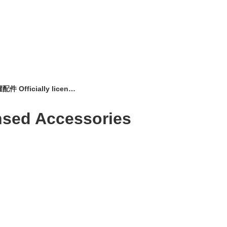
官方授權配件 Officially licensed Accessories
sed Accessories