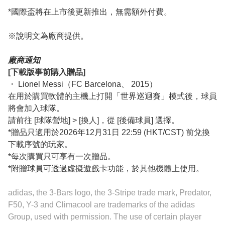
*國際盃將在上市後更新推出，無需額外付費。
※說明文為廠商提供。
廠商通知
[下載版事前購入贈品]
・ Lionel Messi（FC Barcelona、 2015）
在用於購買軟體的主機上打開「世界巡迴賽」模式後，球員
將會加入球隊。
請前往 [球隊營地] > [換人]，從 [後備球員] 選擇。
*贈品只適用於2026年12月31日 22:59 (HKT/CST) 前兌換
下載序號的玩家。
*每次購買只可享有一次贈品。
*附贈球員可透過虛擬遊戲卡功能，於其他機體上使用。
adidas, the 3-Bars logo, the 3-Stripe trade mark, Predator,
F50, Y-3 and Climacool are trademarks of the adidas
Group, used with permission. The use of certain player