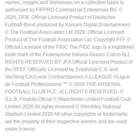
names, images and likenesses on a collective basis is
authorised by FIFPRO Commercial Enterprises BV. ©
2026, DFB. Official Licensed Product of Deutscher
Fußball-Bund produced by Konami Digital Entertainment.
© The Football Association Ltd 2026. Official Licensed
Product of The Football Association Ltd. Copyright FFF ©
Official Licensee of the FIGC The FIGC logo is a registered
trade mark of the Federazione Italiana Giuoco Calcio ALL
RIGHTS RESERVED BY JFA Official Licensed Product of
the RFEF Officially Licensed by Eredivisie C.V. and
Stichting CAO voor Contractspelers ©J.LEAGUE ©Ligue
de Football Professionnel ™ © 2026 THE ARSENAL
FOOTBALL CLUB PLC, ALL RIGHTS RESERVED. ©
S.L.B. Produto Oficial © Manchester United Football Club
Limited 2026 All rights reserved © Wembley National
Stadium Limited 2026 All other copyrights or trademarks
are the property of their respective owners and are used
under license.