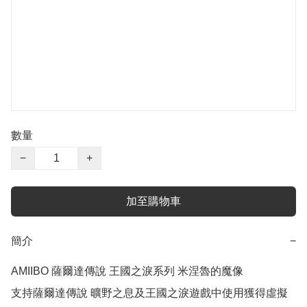
數量
−
+
加至購物車
簡介
−
AMIIBO 薩爾達傳說 王國之淚系列 米涅魯的魔像

支持薩爾達傳說 曠野之息及王國之淚遊戲中使用獲得虛擬