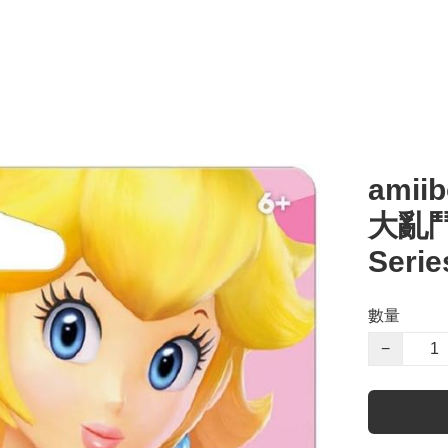
ami
大亂鬥】
Serie
數量
−