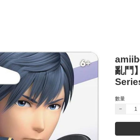
ami
亂鬥】S
Seri
數量
−