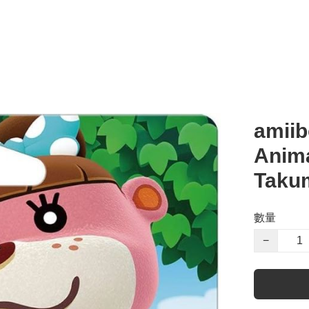
ami
Anima
Taku
數量
−