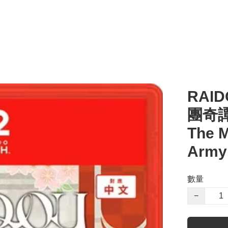
RAID
團奇譚 
The M
Army
數量
−