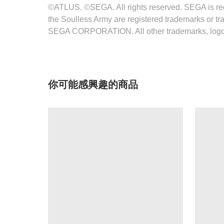
©ATLUS. ©SEGA. All rights reserved. SEGA is re
the Soulless Army are registered trademarks or tr
SEGA CORPORATION. All other trademarks, logos a
你可能感興趣的商品