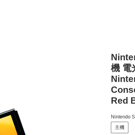
Nint
機 電
Nint
Cons
Red B
Nintend
主機