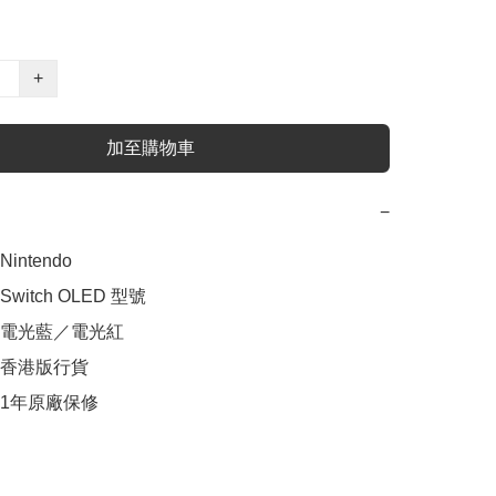
+
加至購物車
−
ntendo

itch OLED 型號 

電光藍／電光紅

香港版行貨

1年原廠保修