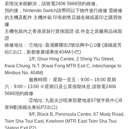
若情況未能解決，請致電2406 5666預約維修。
預約後，Nintendo Switch請帶同以下物件進行維修 需維修
的主機及配件 主機外箱 印有銷售店舖名稱或蓋印之購買收
據
主機包裝內之香港原裝行貨保固證 或 外盒之原廠商品保固
證
維修地址： ①地址: 葵涌勝耀街2號信興中心1樓 (港鐵葵芳
站C出口，新都會廣場乘坐404M小巴)
1/F, Shun Hing Centre, 2 Shing Yiu Street,
Kwai Chung, N.T. (Kwai Fong MTR Exit C, interchange to
Minibus No. 404M)
服務時間： 星期一至五：9:00～18:00 星期
六：9:00～13:00 ※星期日及公眾假期休息 請致電2406
5666預約維修
②地址:
九龍尖沙咀東部麼地道67號半島中心B
座9樓(港鐵尖東站P2出口)
9/F, Block B, Peninsula Centre, 67 Mody Road,
Tsim Sha Tsui East, Kowloon (MTR East Tsim Sha Tsui
Station Exit P2)