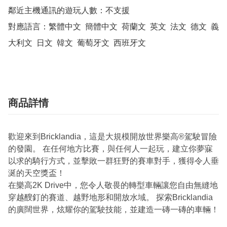
鄰近主機通訊的遊玩人數：不支援

對應語言：繁體中文  簡體中文  荷蘭文  英文  法文  德文  義
大利文  日文  韓文  葡萄牙文  西班牙文
商品詳情
歡迎來到Bricklandia，這是大規模開放世界樂高®駕駛冒險
的發園。 在任何地方比賽，與任何人一起玩，建立你夢寐
以求的騎行方式，並擊敗一群狂野的賽車對手，獲得令人垂
涎的天空獎盃！
在樂高2K Drive中，您令人敬畏的轉型車輛讓您自由無縫地
穿越醙釘的賽道、越野地形和開放水域。 探索Bricklandia
的廣闊世界，炫耀你的駕駛技能，並建造一磚一磚的車輛！