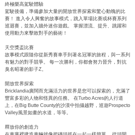
終極樂高駕駛體驗
駕駛後備，準備參加大量的開放世界探索和驚心動魄的比
賽！ 進入令人興奮的故事模式，跳入單場比賽或杯賽系列
巡迴賽，並加入牆外迷你遊戲。 掌握漂流、提升、跳躍和
使用動力來擊敗對手的藝術！
天空獎盃比賽
故事模式跟隨你從新秀賽車手到著名冠軍的旅程，與一系列
有魅力的對手競爭。 每一次勝利，你都會努力晉升，對抗
臭名昭著的影子Z。
開放世界探索
Bricklandia廣闊而充滿活力的世界是您可以探索的，充滿了
豐富多彩的人物和怪異的任務。 在Turbo Acres的人行道
上，在Big Butte County的沙漠中拍攝越野，巡遊Prospecto
Valley風景如畫的水道，等等。
釋放你的創造力
在車庫裡建造車輛就像把磚頭抓在一起一樣簡單。 從頭開