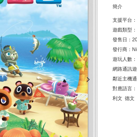
簡介
支援平台：Nin
遊戲類型：
發售日：2020
發行商：Nint
遊玩人數：1
網路通訊遊
鄰近主機通
對應語言：繁
利文  德文