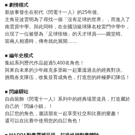
■ 劇情模式
新故事發生在初代《閃電十一人》的25年後。
主角笹波雲明為了尋找一個「沒有足球的世界」，而進入了
南雲原中學。與此同時，在全國頂級球隊名校雷門中學中，
出現了一位被譽為「足球怪物」的天才球員——圓堂晴。
當兩人相遇時，傳奇就此展開……
■ 編年史模式
集結系列歷代作品超過5,400名角色！
與來自未來的少年維克多里歐一起重溫過去的經典對決。
挑戰各支隊伍，收集並育成角色，打造您的終極夢幻隊伍！
■ 閃緣驛站
自由裝飾《閃電十一人》系列中的經典場景道具，打造屬於
自己的「閃緣小鎮」！
自訂您的角色，邀請朋友一起享受社交和比賽的樂趣！
還可以在比賽中使用您的自訂角色！