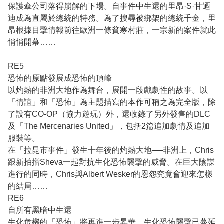
保護傘公司落得崩解的下場。自事件中生還的里昂·S·甘迺
迪成為直屬於總統的特務。為了搜尋被綁架的總統千金，里
昂根據目擊情報前往歐洲一條貧寒村莊，一宗新的案件就此
悄悄開幕……
RE5
恐怖的原點發展成恐怖的頂峰
以灼熱的非洲大地作為舞台，展開一段戲劇性的故事。以
「情誼」和「恐怖」為主題描寫的本作可稱之為完全版，除
了設有CO-OP（協力遊玩）外，還收錄了另外發售的DLC
及「The Mercenaries United」，包括2篇追加劇情及追加
服裝等。
在「拉昆市事件」發生十年後的灼熱大地──非洲上，Chris
跟新拍擋Sheva一起對抗生化恐怖襲擊的威脅。在巨大陰謀
進行的同時，Chris與Albert Wesker的恩怨究竟會迎來怎樣
的結局……
RE6
自所有黑暗中生還
生化危機的「恐怖」將再進一步昇華。生化恐怖襲擊已蔓延