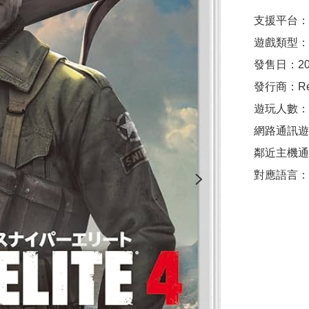
支援平台：Nin
遊戲類型：動
發售日：2020
發行商：Rebel
遊玩人數：1
網路通訊遊玩
鄰近主機通
對應語言：繁