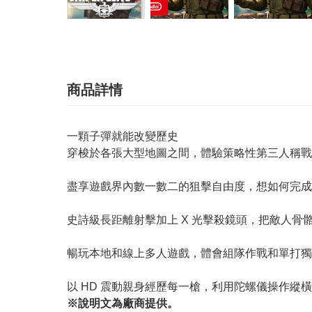
商品詳情
一顆子彈就能改變歷史
穿梭於各張大型地圖之間，體驗策略性第三人稱
盡享遊戲界內數一數二的狙擊自由度，想如何完成
史詩級長距離射擊加上 X 光擊殺鏡頭，把敵人骨
暢玩本地和線上多人遊戲，體會組隊作戰和單打獨
以 HD 震動親身經歷每一槍，利用陀螺儀操作縱
※說明文為廠商提供。