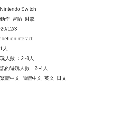
tendo Switch

作  冒險  射擊

/12/3

lionInteract

人

人數 ：2~8人

訊的遊玩人數：2~4人

體中文  簡體中文  英文  日文