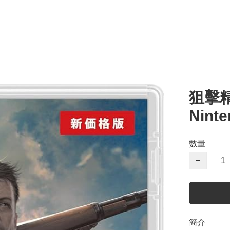
狙擊精英
Ninte
數量
−
簡介