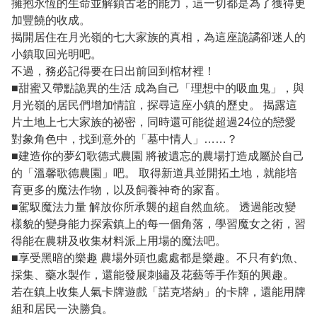
擁抱永恆的生命並解鎖古老的能力，這一切都是為了獲得更
加豐饒的收成。
揭開居住在月光嶺的七大家族的真相，為這座詭譎卻迷人的
小鎮取回光明吧。
不過，務必記得要在日出前回到棺材裡！
■甜蜜又帶點詭異的生活 成為自己「理想中的吸血鬼」，與
月光嶺的居民們增加情誼，探尋這座小鎮的歷史。 揭露這
片土地上七大家族的祕密，同時還可能從超過24位的戀愛
對象角色中，找到意外的「墓中情人」……？
■建造你的夢幻歌德式農園 將被遺忘的農場打造成屬於自己
的「溫馨歌德農園」吧。 取得新道具並開拓土地，就能培
育更多的魔法作物，以及飼養神奇的家畜。
■駕馭魔法力量 解放你所承襲的超自然血統。 透過能改變
樣貌的變身能力探索鎮上的每一個角落，學習魔女之術，習
得能在農耕及收集材料派上用場的魔法吧。
■享受黑暗的樂趣 農場外頭也處處都是樂趣。不只有釣魚、
採集、藥水製作，還能發展刺繡及花藝等手作類的興趣。
若在鎮上收集人氣卡牌遊戲「諾克塔納」的卡牌，還能用牌
組和居民一決勝負。