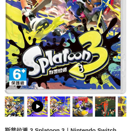
斯普拉遁 3 Splatoon 3｜Nintendo Switch