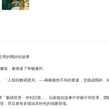
之間的羈絆的故事
邂逅，被捲進了神祕爆炸。
、「人類與數碼寶貝」──兩種截然不同的要素，交織成羈絆、
界「數碼世界・伊利亞斯」。玩家能在故事中穿梭不同世界，體
現，而且會有多個深具特色的地圖登場。