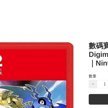
數碼
Digim
｜Nint
數量
−