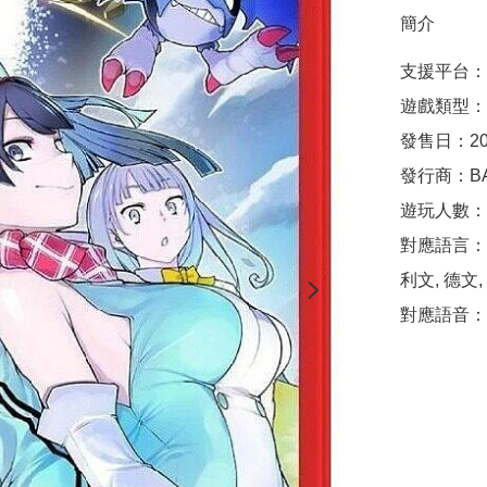
簡介
支援平台：Nin
遊戲類型：
發售日：2026
發行商：BAND
遊玩人數：1
對應語言：繁
利文, 德文,
對應語音：