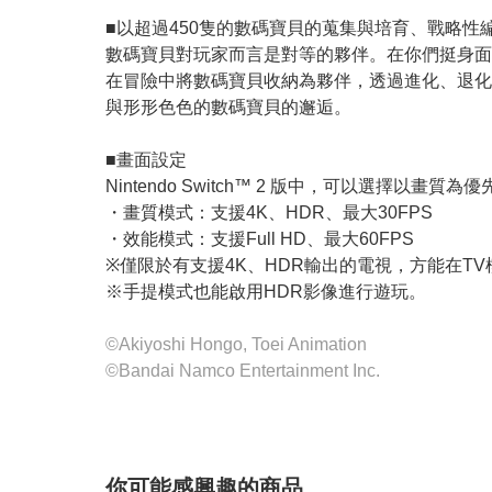
■以超過450隻的數碼寶貝的蒐集與培育、戰略性
數碼寶貝對玩家而言是對等的夥伴。在你們挺身面
在冒險中將數碼寶貝收納為夥伴，透過進化、退化
與形形色色的數碼寶貝的邂逅。
■畫面設定
Nintendo Switch™ 2 版中，可以選擇
・畫質模式：支援4K、HDR、最大30FPS
・效能模式：支援Full HD、最大60FPS
※僅限於有支援4K、HDR輸出的電視，方能在TV
※手提模式也能啟用HDR影像進行遊玩。
©Akiyoshi Hongo, Toei Animation
©Bandai Namco Entertainment Inc.
你可能感興趣的商品