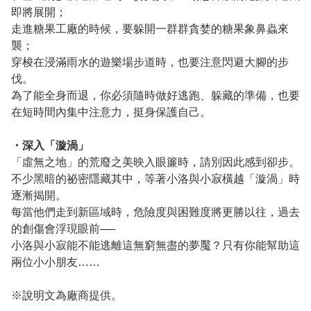
即將展開；
走進糖果工廠的時候，要躲開一群群貪婪的糖果象鼻蟲來
襲；
穿梭在浸滿雨水的遊樂場步道時，也要注意閃避大腳的步
伐。
為了能全身而退，你必須隨時做好逃跑、躲藏的準備，也要
在短時間內集中注意力，挺身保護自己。
・深入「漩渦」
「虛無之地」的荒廢之美映入眼簾時，請別因此感到卻步。
不少黑暗的祕密隱藏其中，等著小洛與小寂橫越「漩渦」時
逐漸揭開。
每當他們走到新區域時，危險度與困難度將更勝以往，過去
的創傷會浮現眼前──
小洛與小寂能不能逃離這無窮無盡的夢魘？只有你能幫助這
兩位小小朋友……
※說明文為廠商提供。