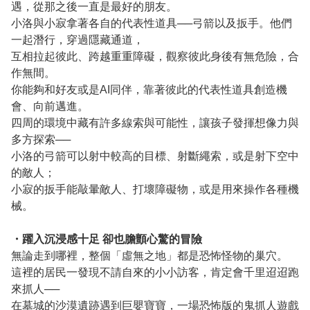
遇，從那之後一直是最好的朋友。
小洛與小寂拿著各自的代表性道具──弓箭以及扳手。他們
一起潛行，穿過隱藏通道，
互相拉起彼此、跨越重重障礙，觀察彼此身後有無危險，合
作無間。
你能夠和好友或是AI同伴，靠著彼此的代表性道具創造機
會、向前邁進。
四周的環境中藏有許多線索與可能性，讓孩子發揮想像力與
多方探索──
小洛的弓箭可以射中較高的目標、射斷繩索，或是射下空中
的敵人；
小寂的扳手能敲暈敵人、打壞障礙物，或是用來操作各種機
械。
・躍入沉浸感十足 卻也膽顫心驚的冒險
無論走到哪裡，整個「虛無之地」都是恐怖怪物的巢穴。
這裡的居民一發現不請自來的小小訪客，肯定會千里迢迢跑
來抓人──
在墓城的沙漠遺跡遇到巨嬰寶寶，一場恐怖版的鬼抓人遊戲