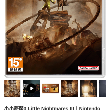
小小夢魘3 Little Nightmares III｜Nintendo