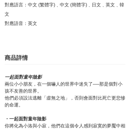
對應語言：中文 (繁體字)﹑中文 (簡體字)﹑日文﹑英文﹑韓
文

對應語音：英文
商品詳情
一起面對童年陰影
兩位小小朋友，在一個嚇人的世界中迷失了──那是個對小
孩不友善的世界。
他們必須設法逃離「虛無之地」，否則會面對比死亡更悲慘
的命運。
・一起面對童年陰影
你將化為小洛與小寂，他們在這個令人感到寂寞的夢魘中相