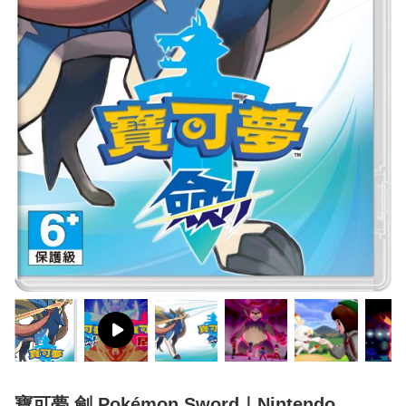
寶可夢 劍 Pokémon Sword｜Nintendo