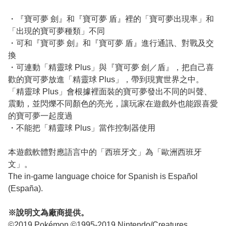
・『寶可夢 劍』和『寶可夢 盾』裡的「寶可夢出現率」和
「出現的寶可夢種類」不同
・可和『寶可夢 劍』和『寶可夢 盾』進行通訊、對戰及交
換
・可連動「精靈球 Plus」與『寶可夢 劍／盾』，把自己喜
歡的寶可夢放進「精靈球 Plus」，帶到現實世界之中。
「精靈球 Plus」會根據裡面裝的寶可夢發出不同的叫聲、
震動，並閃爍不同顏色的亮光，讓玩家在遊戲外也能跟喜愛
的寶可夢一起度過
・不能把「精靈球 Plus」當作控制器使用
本遊戲軟體對應語言中的「西班牙文」為「歐洲西班牙
文」。
The in-game language choice for Spanish is Español
(España).
※說明文為廠商提供。
©2019 Pokémon.©1995-2019 Nintendo/Creatures