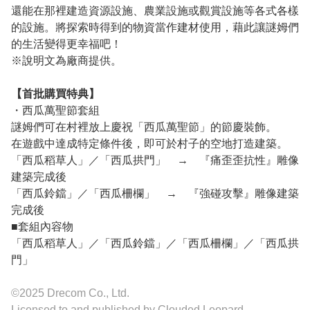
還能在那裡建造資源設施、農業設施或觀賞設施等各式各樣
的設施。將探索時得到的物資當作建材使用，藉此讓謎姆們
的生活變得更幸福吧！
※說明文為廠商提供。
【首批購買特典】
・西瓜萬聖節套組
謎姆們可在村裡放上慶祝「西瓜萬聖節」的節慶裝飾。
在遊戲中達成特定條件後，即可於村子的空地打造建築。
「西瓜稻草人」／「西瓜拱門」 → 『痛歪歪抗性』雕像
建築完成後
「西瓜鈴鐺」／「西瓜柵欄」 → 『強碰攻擊』雕像建築
完成後
■套組內容物
「西瓜稻草人」／「西瓜鈴鐺」／「西瓜柵欄」／「西瓜拱
門」
©2025 Drecom Co., Ltd.
Licensed to and published by Clouded Leopard