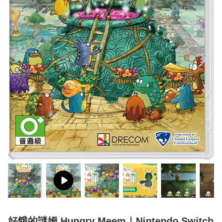
好餓的謎姆 Hungry Meem｜Nintendo Switch