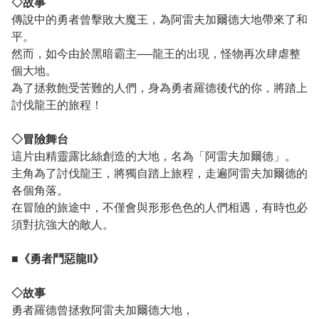
◇故事
傳說中的勇者曾擊敗大魔王，為阿雷夫加爾德大地帶來了和
平。
然而，如今由於黑暗霸主──龍王的出現，怪物再次肆虐整
個大地。
為了拯救飽受苦難的人們，身為勇者羅德後代的你，將踏上
討伐龍王的旅程！
◇冒險舞台
這片由精靈露比絲創造的大地，名為「阿雷夫加爾德」。
主角為了討伐龍王，將獨自踏上旅程，走遍阿雷夫加爾德的
各個角落。
在冒險的旅途中，不僅會與形形色色的人們相遇，有時也必
須對抗強大的敵人。
■《勇者鬥惡龍II》
◇故事
勇者羅德曾拯救阿雷夫加爾德大地，