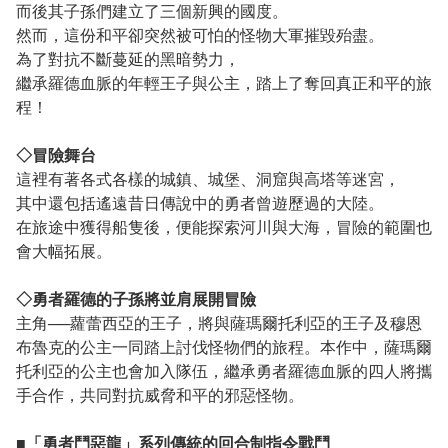
而後其子孫們建立了三個新興的國度。
然而，這份和平卻突然被可怕的怪物大軍摧毀殆盡。
為了對抗不斷蔓延的黑暗勢力，
繼承羅德血脈的年輕王子與公主，踏上了奪回真正和平的旅
程！
◇冒險舞台
這裡有著各式各樣的城鎮、城堡、洞窟與高塔等迷宮，
其中還包括遙遠昔日傳說中的勇者曾遊歷過的大陸。
在旅途中獲得船隻後，便能探索河川與大海，冒險的範圍也
會大幅拓展。
◇勇者羅德的子孫將並肩展開冒險
主角──蘿蕾西亞的王子，將與薩瑪爾托利亞的王子及穆恩
布魯克的公主一同踏上討伐怪物們的旅程。本作中，薩瑪爾
托利亞的公主也會加入隊伍，繼承勇者羅德血脈的四人將攜
手合作，共同對抗威脅和平的邪惡怪物。
■「勇者鬥惡龍」系列傳統的回合制指令戰鬥