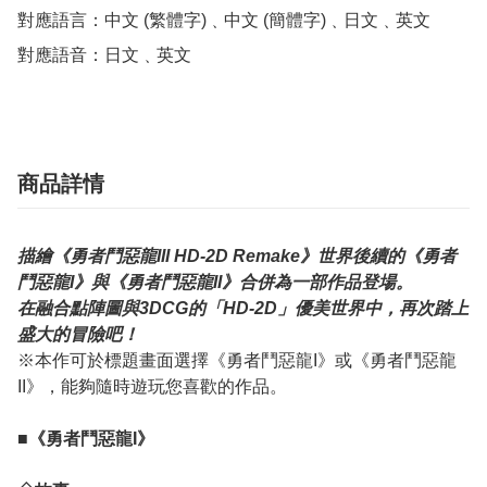
對應語言：中文 (繁體字)﹑中文 (簡體字)﹑日文﹑英文

對應語音：日文﹑英文
商品詳情
描繪《勇者鬥惡龍III HD-2D Remake》世界後續的《勇者
鬥惡龍I》與《勇者鬥惡龍II》合併為一部作品登場。
在融合點陣圖與3DCG的「HD-2D」優美世界中，再次踏上
盛大的冒險吧！
※本作可於標題畫面選擇《勇者鬥惡龍I》或《勇者鬥惡龍
II》，能夠隨時遊玩您喜歡的作品。
■《勇者鬥惡龍I》