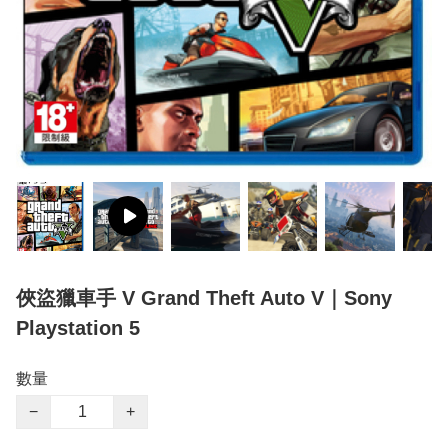
俠盜獵車手 V Grand Theft Auto V｜Sony
Playstation 5
數量
−
+