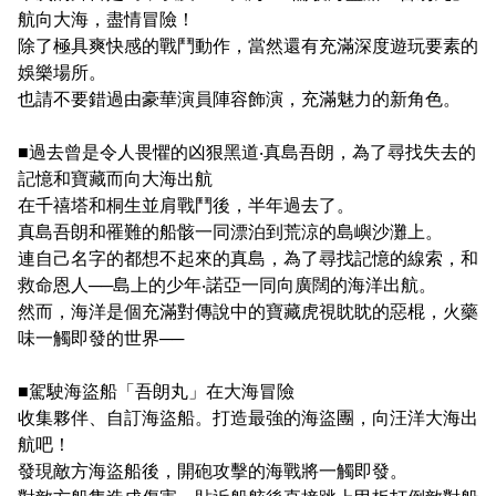
航向大海，盡情冒險！
除了極具爽快感的戰鬥動作，當然還有充滿深度遊玩要素的
娛樂場所。
也請不要錯過由豪華演員陣容飾演，充滿魅力的新角色。
■過去曾是令人畏懼的凶狠黑道‧真島吾朗，為了尋找失去的
記憶和寶藏而向大海出航
在千禧塔和桐生並肩戰鬥後，半年過去了。
真島吾朗和罹難的船骸一同漂泊到荒涼的島嶼沙灘上。
連自己名字的都想不起來的真島，為了尋找記憶的線索，和
救命恩人──島上的少年‧諾亞一同向廣闊的海洋出航。
然而，海洋是個充滿對傳說中的寶藏虎視眈眈的惡棍，火藥
味一觸即發的世界──
■駕駛海盜船「吾朗丸」在大海冒險
收集夥伴、自訂海盜船。打造最強的海盜團，向汪洋大海出
航吧！
發現敵方海盜船後，開砲攻擊的海戰將一觸即發。